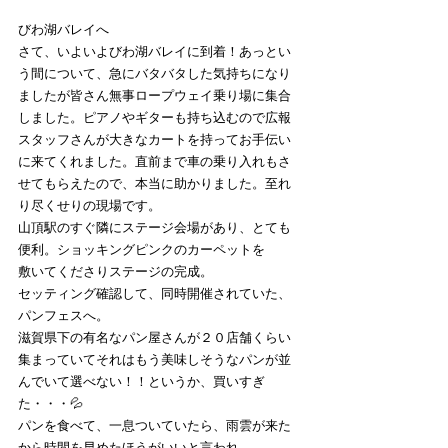
びわ湖バレイへ
さて、いよいよびわ湖バレイに到着！あっとい
う間について、急にバタバタした気持ちになり
ましたが皆さん無事ロープウェイ乗り場に集合
しました。ピアノやギターも持ち込むので広報
スタッフさんが大きなカートを持ってお手伝い
に来てくれました。直前まで車の乗り入れもさ
せてもらえたので、本当に助かりました。至れ
り尽くせりの現場です。
山頂駅のすぐ隣にステージ会場があり、とても
便利。ショッキングピンクのカーペットを
敷いてくださりステージの完成。
セッティング確認して、同時開催されていた、
パンフェスへ。
滋賀県下の有名なパン屋さんが２０店舗くらい
集まっていてそれはもう美味しそうなパンが並
んでいて選べない！！というか、買いすぎ
た・・・💦 
パンを食べて、一息ついていたら、雨雲が来た
から時間を早めたほうがいいと言われ、