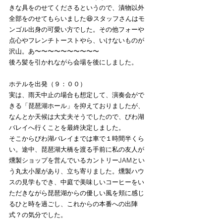
きな具をのせてくださるというので、漬物以外
全部をのせてもらいました😆スタッフさんはモ
ンゴル出身の可愛い方でした。その他フォーや
点心やフレンチトーストやら、いけないものが
沢山。あ〜〜〜〜〜〜〜〜〜〜
後ろ髪を引かれながら会場を後にしました。
ホテルを出発（９：００）
実は、雨天中止の場合も想定して、演奏会がで
きる「琵琶湖ホール」を抑えておりましたが、
なんとか天候は大丈夫そうでしたので、びわ湖
バレイへ行くことを最終決定しました。
そこからびわ湖バレイまでは車で１時間半くら
い。途中、琵琶湖大橋を渡る手前に私の友人が
燻製ショップを営んでいるカントリーJAMとい
う丸太小屋があり、立ち寄りました。燻製ハウ
スの見学もでき、中庭で美味しいコーヒーをい
ただきながら琵琶湖からの優しい風を頬に感じ
るひと時を過ごし、これからの本番への出陣
式？の気分でした。