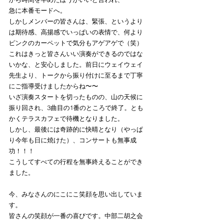
急に本番モードへ。
しかしメンバーの皆さんは、緊張、というより
は期待感、高揚感でいっぱいの表情で、何より
ピンクのカーペットで気分もアゲアゲで（笑）
これはきっと皆さんいい演奏ができるのではな
いかな、と安心しました。前日にウェイウェイ
先生より、トークから振り付けに至るまで丁寧
にご指導受けましたからね〜〜
いざ演奏スタートを切ったものの、山の天候に
振り回され、3曲目の1番のところで終了。とも
かくテラスカフェで待機となりました。
しかし、最後には奇跡的に快晴となり（やっぱ
り今年も日に焼けた）、コンサートも無事成
功！！！
こうしてすべての行程を無事終えることができ
ました。
今、みなさんのにこにこ笑顔を思い出していま
す。
皆さんの笑顔が一番の喜びです。中部二胡之会