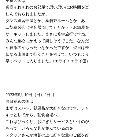
夕食の後は
皆様それぞれのお部屋で思い思いにお時間を楽
しんでおられましたが、
ダンス練習部屋とか、薬膳茶ルームとか、あ、
二胡練習会（消音器つけて）とか・・お部屋を
サーキットしました。まさに修学旅行ですね。
みんな童心にかえって楽しそうでした。なんだ
か寝るのがもったいなかったですが、翌日は未
知なる山頂まで行くことを考えて、いつもより
早くベットに入りました。(エライ！エライ👏）
2023年9月10日（日）2日目
お目覚めの後は、
まずはスパへ。朝風呂が大好きなのです。シャ
キッとしてから、朝食会場へ。
これはびっくり、おにぎりサービスというのが
あって、いろんな具が並んでいるのを
スタッフさんが海苔の上に好きな量のご飯を好