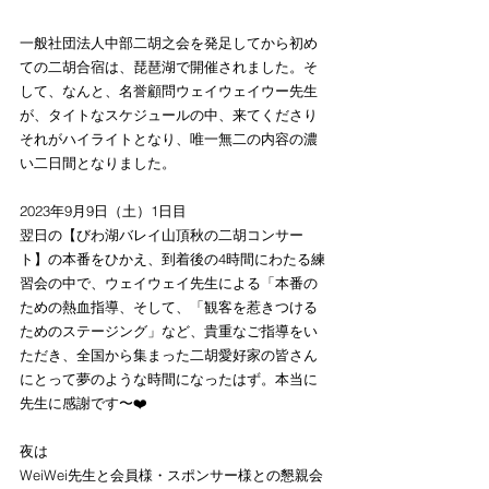
一般社団法人中部二胡之会を発足してから初め
ての二胡合宿は、琵琶湖で開催されました。そ
して、なんと、名誉顧問ウェイウェイウー先生
が、タイトなスケジュールの中、来てくださり
それがハイライトとなり、唯一無二の内容の濃
い二日間となりました。
2023年9月9日（土）1日目
翌日の【びわ湖バレイ山頂秋の二胡コンサー
ト】の本番をひかえ、到着後の4時間にわたる練
習会の中で、ウェイウェイ先生による「本番の
ための熱血指導、そして、「観客を惹きつける
ためのステージング」など、貴重なご指導をい
ただき、全国から集まった二胡愛好家の皆さん
にとって夢のような時間になったはず。本当に
先生に感謝です〜❤️
夜は
WeiWei先生と会員様・スポンサー様との懇親会