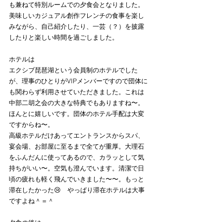
も兼ねて特別ルームでの夕食会となりました。
美味しいカジュアル創作フレンチの食事を楽し
みながら、自己紹介したり、一芸（？）を披露
したりと楽しい時間を過ごしました。
ホテルは
エクシブ琵琶湖という会員制のホテルでした
が、理事のひとりがVIPメンバーですので団体に
も関わらず利用させていただきました。これは
中部二胡之会の大きな特典でもありますね〜。
ほんとに嬉しいです。団体のホテル手配は大変
ですからね〜。
高級ホテルだけあってエントランスからスパ、
宴会場、お部屋に至るまで全てが重厚。大理石
をふんだんに使ってあるので、カラッとして気
持ちがいい〜。空気も澄んでいます。清潔で日
頃の疲れも軽く飛んでいきました〜〜。もっと
滞在したかった😢　やっぱり滞在ホテルは大事
ですよね＾＝＾