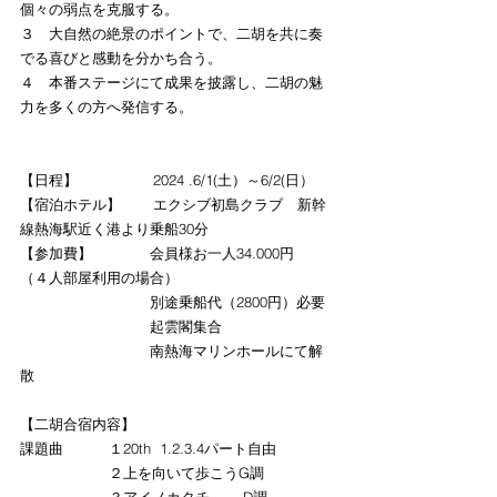
個々の弱点を克服する。
３　大自然の絶景のポイントで、二胡を共に奏
でる喜びと感動を分かち合う。
４　本番ステージにて成果を披露し、二胡の魅
力を多くの方へ発信する。
【日程】　		2024 .6/1(土）～6/2(日）
【宿泊ホテル】	エクシブ初島クラブ　新幹
線熱海駅近く港より乗船30分
【参加費】　　　　会員様お一人34.000円　
（４人部屋利用の場合）
　　　　　　　　　別途乗船代（2800円）必要
　　　　　　　　　起雲閣集合
　　　　　　　　　南熱海マリンホールにて解
散
【二胡合宿内容】
課題曲　	１20th  1.2.3.4パート自由
		２上を向いて歩こうG調