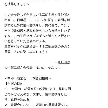
を披露しましょう。
この会を通じて全国にいる二胡を愛する仲間と
出会い、日頃思っている二胡に関する疑問を解
決するために情報交換をし、共に奏で、コンサ
ートで達成感と感動を得られたら素晴らしいで
すね。この初島クラブはずっと皆さんと行きた
いと思っていた念願のホテル。
星空をバックに練習会も？？二胡三昧の夢の２
日間、大いに楽しみましょう！
　　　　　　　　　　　　　　　　一般社団法
人中部二胡之会代表　Nancy＋なんしぃ
＜中部二胡之会・二胡合宿概要＞
【合宿の目的】
１ 　全国の二胡愛好家の交流により、趣味を通
じてかけがえのない友作り、情報交換をした
り、親睦を深める。
２　練習会において、課題曲の徹底練習をし、