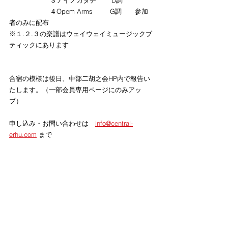
		３アイノカタチ　 　D調
		４Opem Arms　　  G調　　参加
者のみに配布
※１.２.３の楽譜はウェイウェイミュージックブ
ティックにあります
合宿の模様は後日、中部二胡之会HP内で報告い
たします。（一部会員専用ページにのみアッ
プ）
申し込み・お問い合わせは　
info@central-
erhu.com
 まで