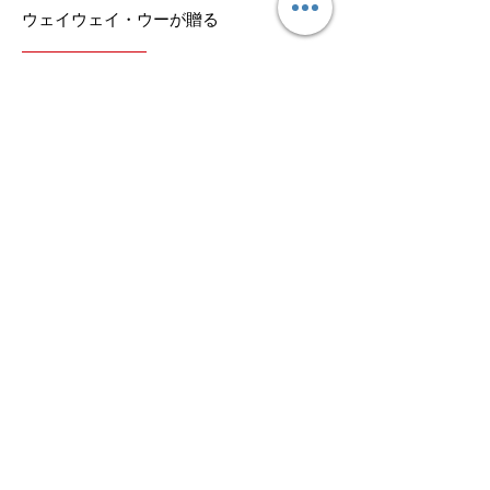
ウェイウェイ・ウーが贈る
記事詳細
2023年6月3日
二胡愛好家のためのセミナー in 伊勢 (6/3)
講師：ウェイウェイ・ウー
記事詳細